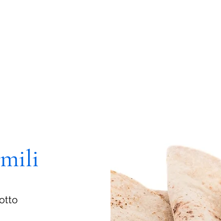
imili
otto