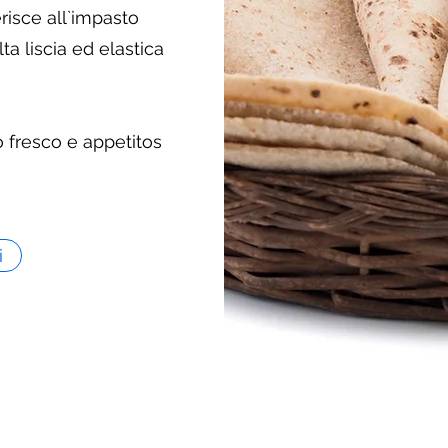
risce all`impasto
lta liscia ed elastica
 fresco e appetitos
i