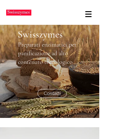
Swisszymes
Preparati enzimatici per
panificazione ad alto
contenuto tecnologico
Contatti