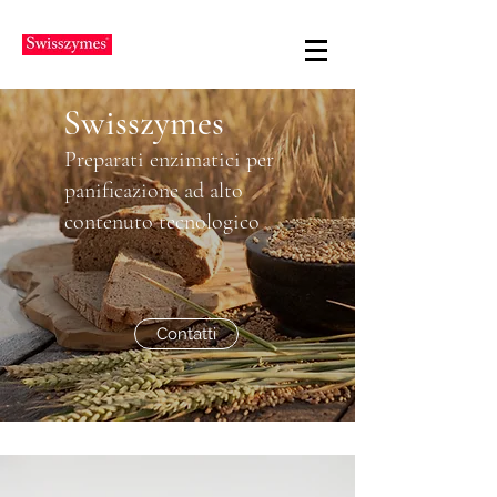
Swisszymes
Preparati enzimatici per
panificazione ad alto
contenuto tecnologico
Contatti